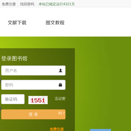
免费注册
找回密码
|
|
本站已稳定运行4321天
登录图书馆
用
户
名
密
码
验
忘记密
证
码
码？
免费注册